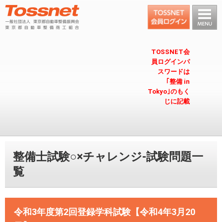
TOSSNET会
員ログインパ
スワードは
｢整備 in
Tokyo｣のもく
じに記載
整備士試験○×チャレンジ-試験問題一
覧
令和3年度第2回登録学科試験【令和4年3月20