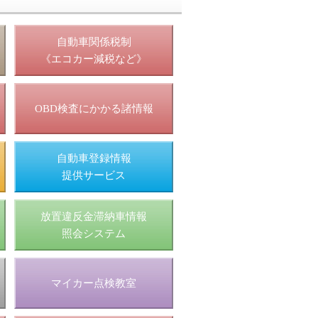
照
自動車関係税制
《エコカー減税など》
OBD検査にかかる諸情報
自動車登録情報
提供サービス
放置違反金滞納車情報
照会システム
マイカー点検教室