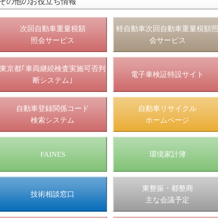
その他のお役立ち情報
次回自動車重量税額
軽自動車次回自動車重量税額
照会サービス
会サービス
東京都｢車両継続検査実施可否判
電子車検証特設サイト
断システム｣
自動車登録関係コード
自動車リサイクル
検索システム
ホームページ
FAINES
環境家計簿
東整振・都整商
技術相談窓口
主な会議予定