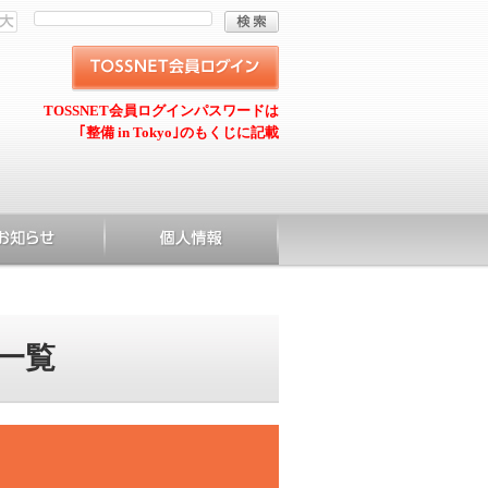
TOSSNET会員ログインパスワードは
｢整備 in Tokyo｣のもくじに記載
一覧