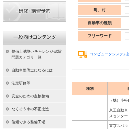
町、村
自動車の種類
フリーワード
整備士試験○×チャレンジ-試験
コンピュータシステム
問題カテゴリ一覧
自動車整備士になるには
法定研修等
種別
安全のための点検整備
（株）小松
なくそう車の不正改造
京王自動車
スセンター
信頼できる整備工場
東京スバル