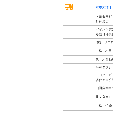
水谷太洋オ
トヨタモビ
谷神泉店
ダイハツ東
ル渋谷神泉
(株)トリコ
（株）杉田
代々木自動
平和タクシ
トヨタモビ
谷代々木公
山田自動車
Ｂ．Ｇｅｎ
（株）哲輪