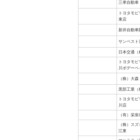
三孝自動車
トヨタモビ
東店
新井自動車
サンベスト
日本交通（
トヨタモビ
川ボデーペ
（株）大森
黒部工業（
トヨタモビ
川店
（有）栄泉
（株）スズ
江東