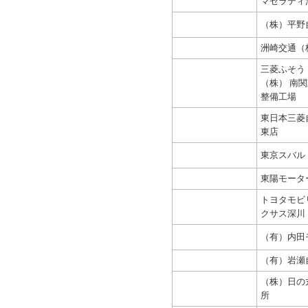
マセラティ
（株）平野
洲崎交通（
三菱ふそう
（株） 南
整備工場
東日本三菱
東店
東京スバル
東陽モータ
トヨタモビ
クサス深川
（有）内田
（有）岩瀬
（株）日の
所