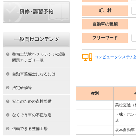
町、村
自動車の種類
フリーワード
整備士試験○×チャレンジ-試験
コンピュータシステム
問題カテゴリ一覧
自動車整備士になるには
法定研修等
種別
安全のための点検整備
美松交通（
（株）ホン
なくそう車の不正改造
店
信頼できる整備工場
坂本自動車