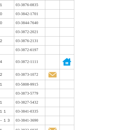
１
03-3876-0835
０
03-3842-1701
０
03-3844-7640
03-3872-2021
２
03-3876-2131
03-3872-6197
４
03-3872-1111
２
03-3873-1072
１
03-5808-9915
03-3873-5779
１
03-3827-5432
１１
03-3841-0335
－１３
03-3841-3690