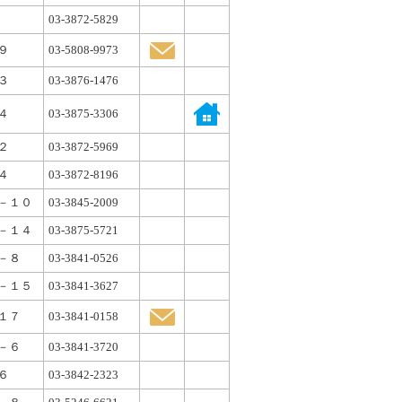
03-3872-5829
９
03-5808-9973
３
03-3876-1476
４
03-3875-3306
２
03-3872-5969
４
03-3872-8196
－１０
03-3845-2009
－１４
03-3875-5721
－８
03-3841-0526
－１５
03-3841-3627
１７
03-3841-0158
－６
03-3841-3720
６
03-3842-2323