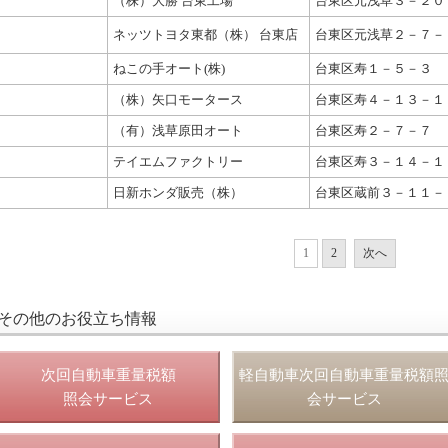
（株）大勝 台東工場
台東区元浅草３－２０
ネッツトヨタ東都（株） 台東店
台東区元浅草２－７－
ねこの手オート(株)
台東区寿１－５－３
（株）矢口モータース
台東区寿４－１３－１
（有）浅草原田オート
台東区寿２－７－７
テイエムファクトリー
台東区寿３－１４－１
日新ホンダ販売（株）
台東区蔵前３－１１－
1
2
次へ
その他のお役立ち情報
次回自動車重量税額
軽自動車次回自動車重量税額
照会サービス
会サービス