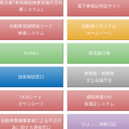
東京都｢車両継続検査実施可否判
電子車検証特設サイト
断システム｣
自動車登録関係コード
自動車リサイクル
検索システム
ホームページ
FAINES
環境家計簿
東整振・都整商
技術相談窓口
主な会議予定
OCRシート
継続検査OSS
ダウンロード
保適証システム
自動車整備事業者による不正行
ひよっこ体験日記
為に関する通報窓口