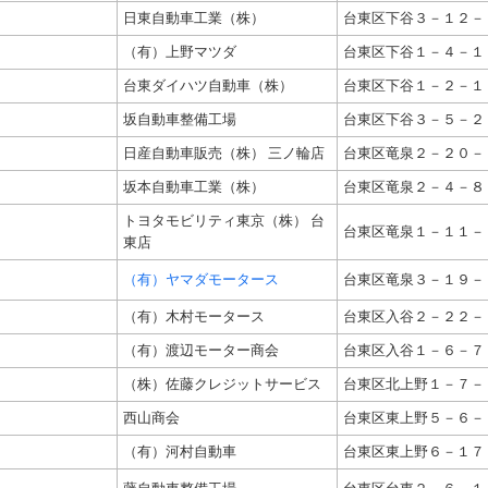
日東自動車工業（株）
台東区下谷３－１２－
（有）上野マツダ
台東区下谷１－４－１
台東ダイハツ自動車（株）
台東区下谷１－２－１
坂自動車整備工場
台東区下谷３－５－２
日産自動車販売（株） 三ノ輪店
台東区竜泉２－２０－
坂本自動車工業（株）
台東区竜泉２－４－８
トヨタモビリティ東京（株） 台
台東区竜泉１－１１－
東店
（有）ヤマダモータース
台東区竜泉３－１９－
（有）木村モータース
台東区入谷２－２２－
（有）渡辺モーター商会
台東区入谷１－６－７
（株）佐藤クレジットサービス
台東区北上野１－７－
西山商会
台東区東上野５－６－
（有）河村自動車
台東区東上野６－１７