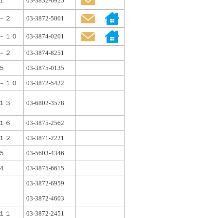
１
03-3832-6925
－２
03-3872-5001
－１０
03-3874-0201
－２
03-3874-8251
５
03-3875-0135
－１０
03-3872-5422
１３
03-6802-3578
１６
03-3875-2562
１２
03-3871-2221
５
03-5603-4346
４
03-3875-6615
03-3872-6959
03-3872-4603
１１
03-3872-2451