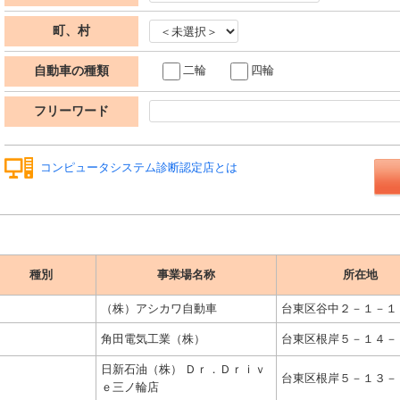
町、村
二輪
四輪
自動車の種類
フリーワード
コンピュータシステム診断認定店とは
種別
事業場名称
所在地
（株）アシカワ自動車
台東区谷中２－１－１
角田電気工業（株）
台東区根岸５－１４－
日新石油（株） Ｄｒ．Ｄｒｉｖ
台東区根岸５－１３－
ｅ三ノ輪店