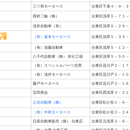
三ツ和モータース
台東区千束４－９－３
西村二輪（株）
台東区浅草５－７１－
浅井自動車（有）
台東区浅草６－２９－
（有）坂本モータース
台東区浅草５－３３－
（有）加藤自動車
台東区浅草５－１２－
八千代自動車（株） 本社工場
台東区浅草５－５０－
（有）スペシャルパーツ忠男
台東区花川戸２－１７
（有）浅井モータース
台東区花川戸２－１０
藤戸モータース
台東区花川戸２－１６
宝田商会
台東区西浅草３－２１
土谷自動車（株）
台東区松が谷１－６－
（有）中村モータース
台東区松が谷２－２４
日産自動車販売（株） 台東店
台東区元浅草２－６－