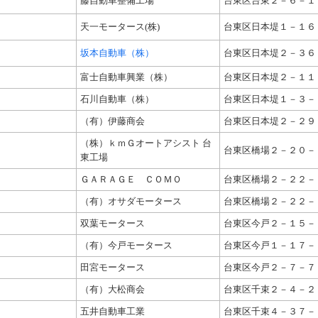
藤自動車整備工場
台東区台東２－６－１
天一モータース(株)
台東区日本堤１－１６
坂本自動車（株）
台東区日本堤２－３６
富士自動車興業（株）
台東区日本堤２－１１
石川自動車（株）
台東区日本堤１－３－
（有）伊藤商会
台東区日本堤２－２９
（株）ｋｍＧオートアシスト 台
台東区橋場２－２０－
東工場
ＧＡＲＡＧＥ ＣＯＭＯ
台東区橋場２－２２－
（有）オサダモータース
台東区橋場２－２２－
双葉モータース
台東区今戸２－１５－
（有）今戸モータース
台東区今戸１－１７－
田宮モータース
台東区今戸２－７－７
（有）大松商会
台東区千束２－４－２
五井自動車工業
台東区千束４－３７－