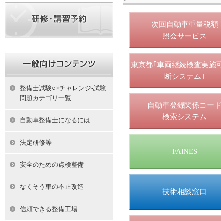
次回自動車重量税額
照会サービス
東京都｢車両継続検査実施
断システム｣
整備士試験○×チャレンジ-試験
問題カテゴリ一覧
自動車登録関係コー
検索システム
自動車整備士になるには
法定研修等
FAINES
安全のための点検整備
なくそう車の不正改造
技術相談窓口
信頼できる整備工場