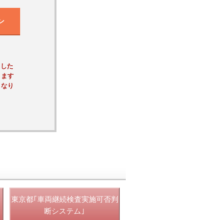
ン
ました
ります
くなり
東京都｢車両継続検査実施可否判
断システム｣