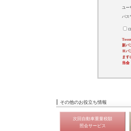
ユー
パス
To
新パ
※パ
ます
当会
その他のお役立ち情報
次回自動車重量税額
照会サービス