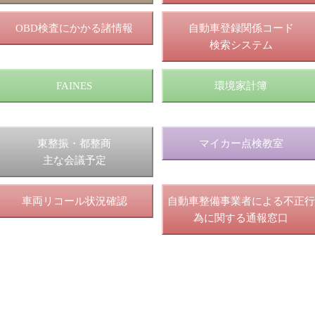
OBD検査にかかる諸情報
自動車登録関係コード
検索システム
FAINES
環境家計簿
東整振・都整商
マイカー点検教室
主な会議予定
車両リコール状況確認
自動車整備事業者による不正行
為に関する通報窓口