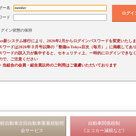
ザー名
ログイ
ワード
ログイン状態の保持
ssnet新システム移行により、2026年2月からログインパスワードを変更いたし
スワードは2026年３月号以降の「整備in Tokyo目次（毎月）」に掲載してあ
スワードの誤入力が集中すると、セキュリティ上、一時的にログインできな
ので、ご注意ください
・当組合の会員・組合員以外のご利用はご遠慮いただいております
軽自動車次回自動車重量税額照
自動車関係税制
会サービス
《エコカー減税など》