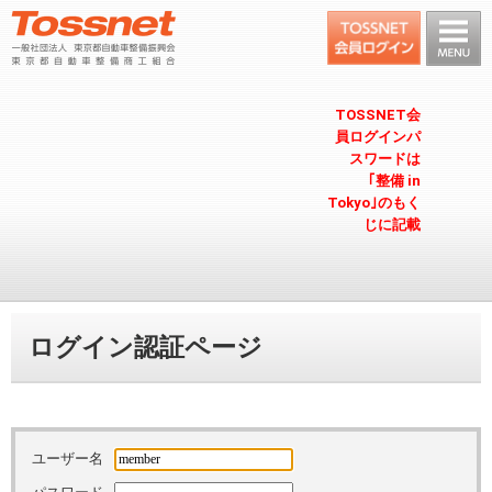
TOSSNET会
員ログインパ
スワードは
｢整備 in
Tokyo｣のもく
じに記載
ログイン認証ページ
ユーザー名