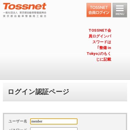
TOSSNET会
員ログインパ
スワードは
｢整備 in
Tokyo｣のもく
じに記載
ログイン認証ページ
ユーザー名