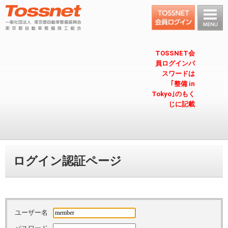
TOSSNET会
員ログインパ
スワードは
｢整備 in
Tokyo｣のもく
じに記載
ログイン認証ページ
ユーザー名