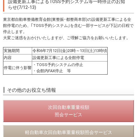
設備更新工事によるTOSS予約システム等一時停止のお知
らせ(7/12-13)
東京都自動車整備教育会館(東整振･都整商本部)の設備更新工事による全
館停電のため、｢TOSS予約システム｣を含む一部サービスが下記の日程で
停止します。
大変ご迷惑をおかけいたしますが、ご理解ご協力をお願いいたします。
実施期間
令和6年7月12日(金)20時～13日(土)13時頃
内容
設備更新工事による全館停電
・TOSS予約システムの停止
停電に伴う影響
・会館内FAX停止 等
その他のお役立ち情報
次回自動車重量税額
照会サービス
軽自動車次回自動車重量税額照会サービス