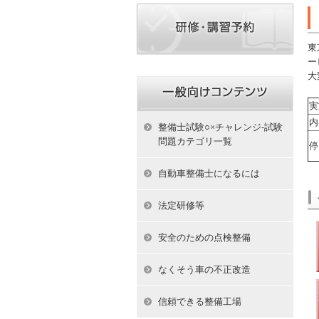
東
ー
大
実
内
整備士試験○×チャレンジ-試験
問題カテゴリ一覧
停
自動車整備士になるには
法定研修等
安全のための点検整備
なくそう車の不正改造
信頼できる整備工場