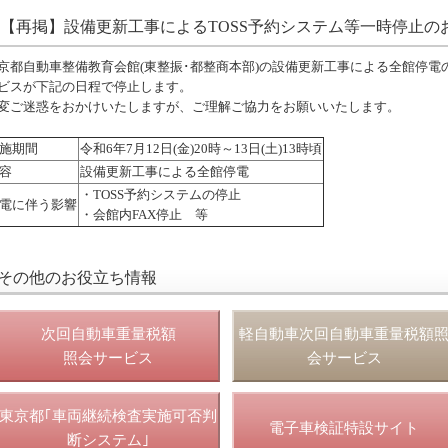
【再掲】設備更新工事によるTOSS予約システム等一時停止のお知らせ
京都自動車整備教育会館(東整振･都整商本部)の設備更新工事による全館停電の
ビスが下記の日程で停止します。
変ご迷惑をおかけいたしますが、ご理解ご協力をお願いいたします。
施期間
令和6年7月12日(金)20時～13日(土)13時頃
容
設備更新工事による全館停電
・TOSS予約システムの停止
電に伴う影響
・会館内FAX停止 等
その他のお役立ち情報
次回自動車重量税額
軽自動車次回自動車重量税額
照会サービス
会サービス
東京都｢車両継続検査実施可否判
電子車検証特設サイト
断システム｣