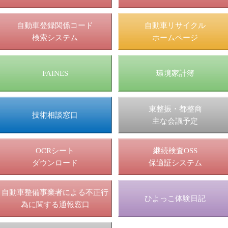
自動車登録関係コード
自動車リサイクル
検索システム
ホームページ
FAINES
環境家計簿
東整振・都整商
技術相談窓口
主な会議予定
OCRシート
継続検査OSS
ダウンロード
保適証システム
自動車整備事業者による不正行
ひよっこ体験日記
為に関する通報窓口