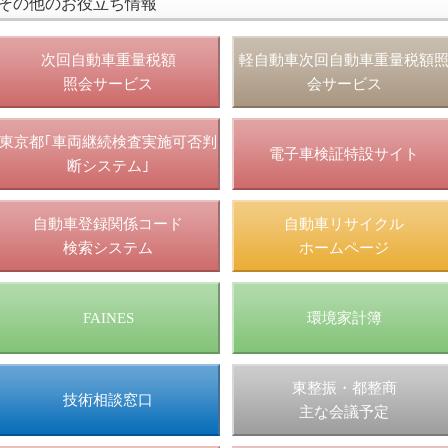
その他のお役立ち情報
次回自動車重量税額
軽自動車次回自動車重量税額
照会サービス
会サービス
東京都｢車両継続検査実施可否判
電子車検証特設サイト
断システム｣
自動車登録関係コード
自動車リサイクル
検索システム
ホームページ
FAINES
環境家計簿
東整振・都整商
技術相談窓口
主な会議予定