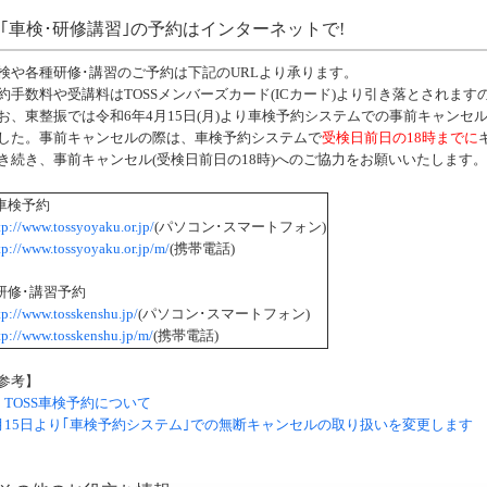
｢車検･研修講習｣の予約はインターネットで!
検や各種研修･講習のご予約は下記のURLより承ります。
約手数料や受講料はTOSSメンバーズカード(ICカード)より引き落とされます
お、
東整振では
令和6年4月15日(月)より車検予約システムでの事前キャン
した。
事前キャンセルの際は、車検予約システムで
受検日前日の18時までに
き続き、事前キャンセル(受検日前日の18時)へのご協力をお願いいたします。
車検予約
tp://www.tossyoyaku.or.jp/
(パソコン･スマートフォン)
tp://www.tossyoyaku.or.jp/m/
(携帯電話)
研修･講習予約
tp://www.tosskenshu.jp/
(パソコン･スマートフォン)
tp://www.tosskenshu.jp/m/
(携帯電話)
参考】
TOSS車検予約について
月15日より｢車検予約システム｣での無断キャンセルの取り扱いを変更します