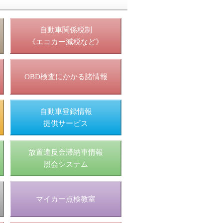
照
自動車関係税制
《エコカー減税など》
OBD検査にかかる諸情報
自動車登録情報
提供サービス
放置違反金滞納車情報
照会システム
マイカー点検教室