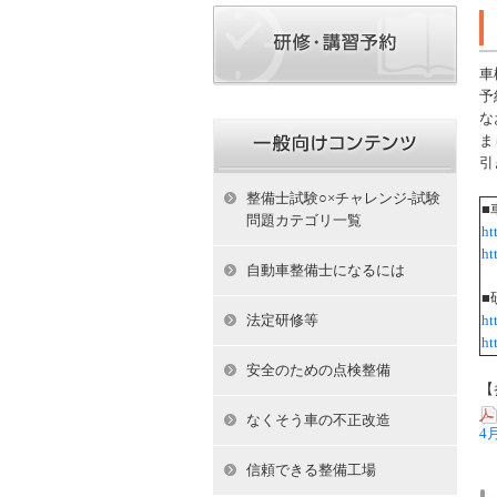
車
予
な
ま
引
整備士試験○×チャレンジ-試験
■
問題カテゴリ一覧
ht
ht
自動車整備士になるには
■
法定研修等
ht
ht
安全のための点検整備
【
なくそう車の不正改造
4
信頼できる整備工場