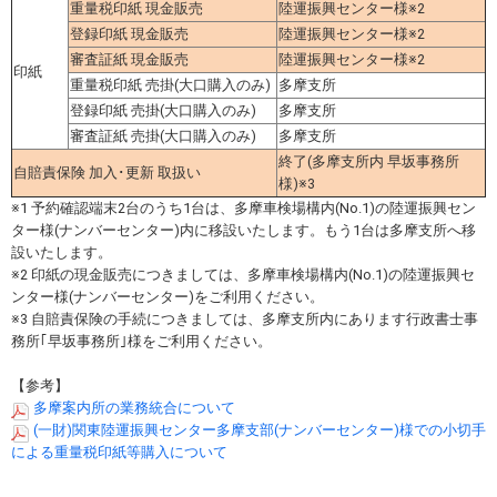
重量税印紙 現金販売
陸運振興センター様※2
登録印紙 現金販売
陸運振興センター様※2
審査証紙 現金販売
陸運振興センター様※2
印紙
重量税印紙 売掛(大口購入のみ)
多摩支所
登録印紙 売掛(大口購入のみ)
多摩支所
審査証紙 売掛(大口購入のみ)
多摩支所
終了(多摩支所内 早坂事務所
自賠責保険 加入･更新 取扱い
様)※3
※1 予約確認端末2台のうち1台は、多摩車検場構内(No.1)の陸運振興セン
ター様(ナンバーセンター)内に移設いたします。もう1台は多摩支所へ移
設いたします。
※2 印紙の現金販売につきましては、多摩車検場構内(No.1)の陸運振興セ
ンター様(ナンバーセンター)をご利用ください。
※3 自賠責保険の手続につきましては、多摩支所内にあります行政書士事
務所｢早坂事務所｣様をご利用ください。
【参考】
多摩案内所の業務統合について
(一財)関東陸運振興センター多摩支部(ナンバーセンター)様での小切手
による重量税印紙等購入について​