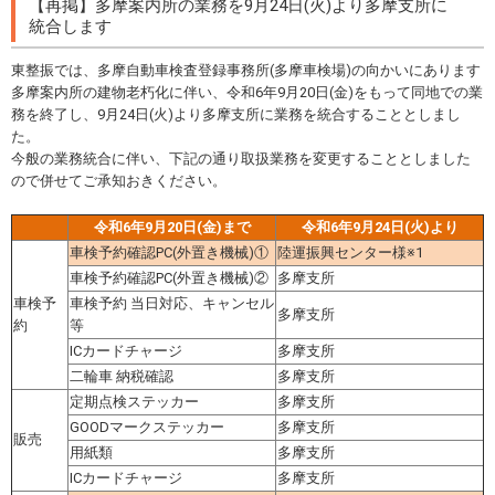
【再掲】多摩案内所の業務を9月24日(火)より多摩支所に
統合します
東整振では、多摩自動車検査登録事務所(多摩車検場)の向かいにあります
多摩案内所の建物老朽化に伴い、令和6年9月20日(金)をもって同地での業
務を終了し、9月24日(火)より多摩支所に業務を統合することとしまし
た。
今般の業務統合に伴い、下記の通り取扱業務を変更することとしました
ので併せてご承知おきください。
令和6年9月20日(金)まで
令和6年9月24日(火)より
車検予約確認PC(外置き機械)①
陸運振興センター様※1
車検予約確認PC(外置き機械)②
多摩支所
車検予
車検予約 当日対応、キャンセル
多摩支所
約
等
ICカードチャージ
多摩支所
二輪車 納税確認
多摩支所
定期点検ステッカー
多摩支所
GOODマークステッカー
多摩支所
販売
用紙類
多摩支所
ICカードチャージ
多摩支所