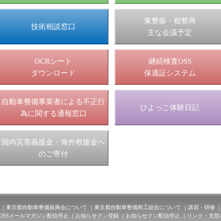
東整振・都整商
技術相談窓口
主な会議予定
OCRシート
継続検査OSS
ダウンロード
保適証システム
自動車整備事業者による不正行
ひよっこ体験日記
為に関する通報窓口
国内災害義援金・海外救援金へ
のご寄付
東京都自動車整備振興会について
東京都自動車整備商工組合について
講習・研修
TOSSメールマガジン配信停止
お知らせクン登録
お知らせクン配信停止
リンク・支部