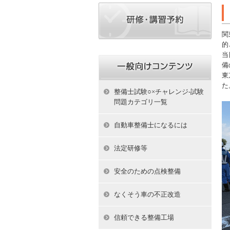
関
的
当
備
東
た
整備士試験○×チャレンジ-試験
問題カテゴリ一覧
自動車整備士になるには
法定研修等
安全のための点検整備
なくそう車の不正改造
信頼できる整備工場