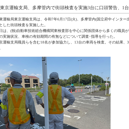
東京運輸支局、多摩管内で街頭検査を実施3台に口頭警告、1
東運輸局東京運輸支局は、令和7年6月17日(火)、多摩管内(国立府中インタ
とした街頭検査を実施した。
日は、(独)自動車技術総合機構関東検査部を中心に関係団体から多くの職員
の実施状況、車検の有効期間の有無などについて調査･指導を行った。
京運輸支局職員らを含む18名が参加協力し、13台の車両を検査。その結果、
。