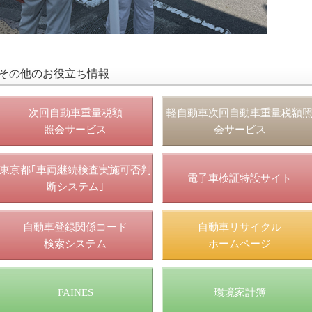
その他のお役立ち情報
次回自動車重量税額
軽自動車次回自動車重量税額
照会サービス
会サービス
東京都｢車両継続検査実施可否判
電子車検証特設サイト
断システム｣
自動車登録関係コード
自動車リサイクル
検索システム
ホームページ
FAINES
環境家計簿