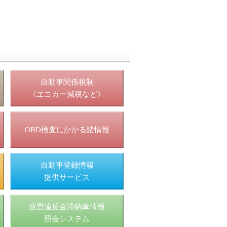
照
自動車関係税制
《エコカー減税など》
OBD検査にかかる諸情報
自動車登録情報
提供サービス
放置違反金滞納車情報
照会システム