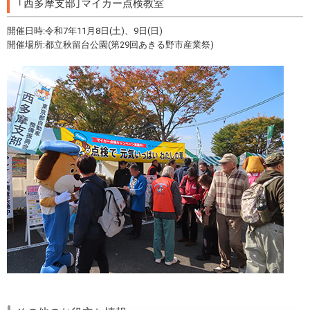
｢西多摩支部｣マイカー点検教室
開催日時:令和7年11月8日(土)、9日(日)
開催場所:都立秋留台公園(第29回あきる野市産業祭)