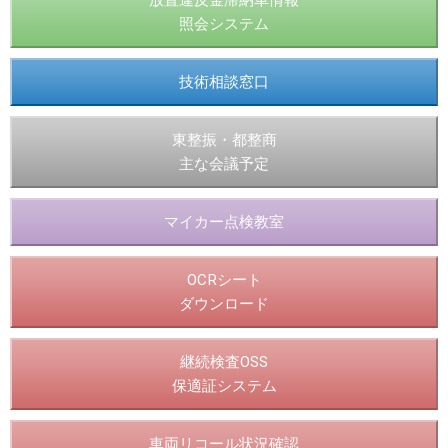
放置違反金滞納車情報
照会システム
技術相談窓口
東整振・都整商
主な会議予定
マイカー点検教室
OCRシート
ダウンロード
継続検査OSS
保適証システム
車両リコール状況確認