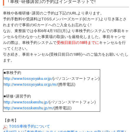
｢車検･研修講習｣の予約はインターネットで!
車検や各種研修･講習のご予約は下記のURLより承ります。
予約手数料や受講料はTOSSメンバーズカード(ICカード)より引き落とさ
れますので事前のICカードへのご入金もお忘れなく!
なお、東整振では令和6年4月15日(月)より車検予約システムでの事前キャ
ンセルを行わなかった事業場の取扱いを厳格化しました。事前キャンセ
ルの際は、車検予約システムで
受検日前日の18時までに
キャンセルを行
ってください。
引き続き、事前キャンセル(受検日前日の18時)へのご協力をお願いいたし
ます。
■車検予約
http://www.tossyoyaku.or.jp/
(パソコン･スマートフォン)
http://www.tossyoyaku.or.jp/m/
(携帯電話)
■研修･講習予約
http://www.tosskenshu.jp/
(パソコン･スマートフォン)
http://www.tosskenshu.jp/m/
(携帯電話)
【参考】
TOSS車検予約について