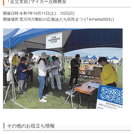
｢足立支部｣マイカー点検教室
開催日時:令和7年10月11日(土)、12日(日)
開催場所:荒川河川敷虹の広場(あだち区民まつり｢A-Festa2025｣)
その他のお役立ち情報