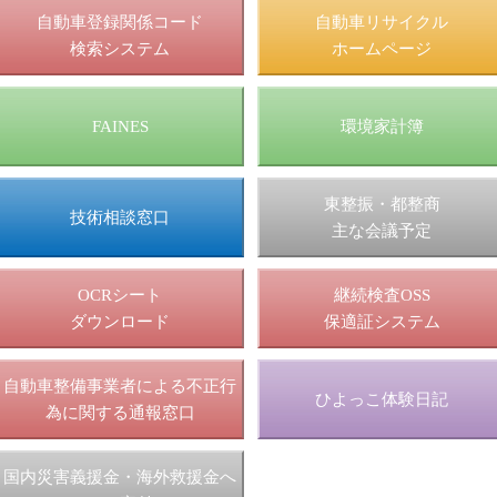
自動車登録関係コード
自動車リサイクル
検索システム
ホームページ
FAINES
環境家計簿
東整振・都整商
技術相談窓口
主な会議予定
OCRシート
継続検査OSS
ダウンロード
保適証システム
自動車整備事業者による不正行
ひよっこ体験日記
為に関する通報窓口
国内災害義援金・海外救援金へ