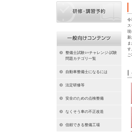
令
ス
現
新
ま
す
整備士試験○×チャレンジ-試験
ご
問題カテゴリ一覧
自動車整備士になるには
法定研修等
安全のための点検整備
なくそう車の不正改造
信頼できる整備工場