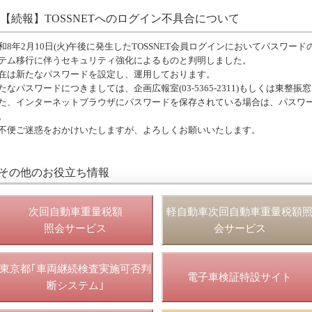
【続報】TOSSNETへのログイン不具合について
和8年2月10日(火)午後に発生したTOSSNET会員ログインにおいてパスワ
テム移行に伴うセキュリティ強化によるものと判明しました。
在は新たなパスワードを設定し、運用しております。
たなパスワードにつきましては、企画広報室(03-5365-2311)もしくは東整
た、インターネットブラウザにパスワードを保存されている場合は、パスワ
。
不便ご迷惑をおかけいたしますが、よろしくお願いいたします。
その他のお役立ち情報
次回自動車重量税額
軽自動車次回自動車重量税額
照会サービス
会サービス
東京都｢車両継続検査実施可否判
電子車検証特設サイト
断システム｣