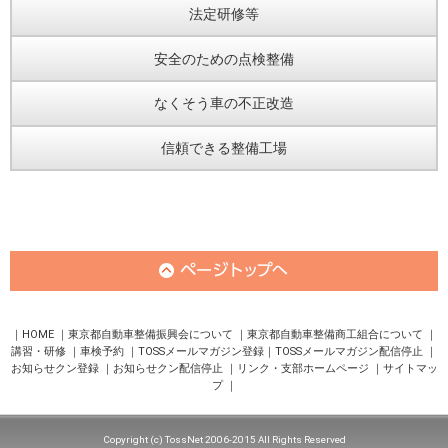
法定研修等
安全のための点検整備
なくそう車の不正改造
信頼できる整備工場
HOME
東京都自動車整備振興会について
東京都自動車整備商工組合について
講習・研修
車検予約
TOSSメールマガジン登録
TOSSメールマガジン配信停止
お知らせクン登録
お知らせクン配信停止
リンク・支部ホームページ
サイトマッ
プ
Copyright (c) TossNet 2006-2015 All Rights Reserved