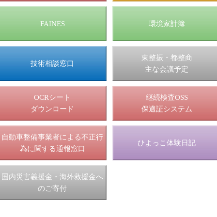
FAINES
環境家計簿
東整振・都整商
技術相談窓口
主な会議予定
OCRシート
継続検査OSS
ダウンロード
保適証システム
自動車整備事業者による不正行
ひよっこ体験日記
為に関する通報窓口
国内災害義援金・海外救援金へ
のご寄付