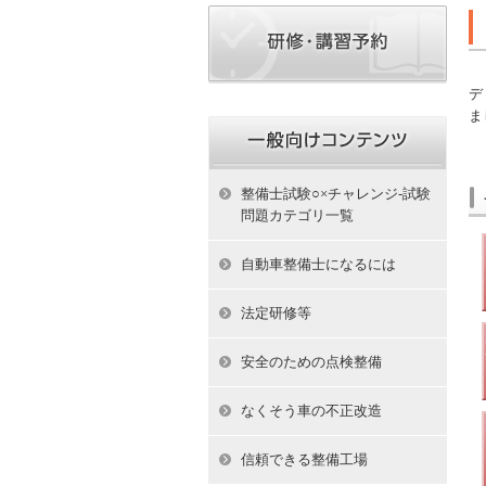
1
デ
ま
整備士試験○×チャレンジ-試験
問題カテゴリ一覧
自動車整備士になるには
法定研修等
安全のための点検整備
なくそう車の不正改造
信頼できる整備工場