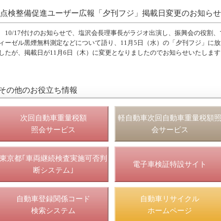
点検整備促進ユーザー広報「夕刊フジ」掲載日変更のお知らせ
0/17付けのお知らせで、塩沢会長理事長がラジオ出演し、振興会の役割、
ィーゼル黒煙無料測定などについて語り、11月5日（水）の「夕刊フジ」に
したが、掲載日が11月6日（木）に変更となりましたのでお知らせいたします
その他のお役立ち情報
次回自動車重量税額
軽自動車次回自動車重量税額
照会サービス
会サービス
東京都｢車両継続検査実施可否判
電子車検証特設サイト
断システム｣
自動車登録関係コード
自動車リサイクル
検索システム
ホームページ