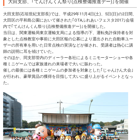
大田支部、｢てんけんくん祭り(点検整備推進デー)｣を開催
大田支部(石垣世紀支部長)では、平成29年11月4日(土)、5日(日)の2日間、
大田区の平和島公園において催された｢OTAふれあいフェスタ2017｣会場
内で｢てんけんくん祭り(点検整備推進デー)｣を開催した。
当日は、関東運輸局東京運輸支局による指導の下、運転免許保持者を対
象とした点検教室や事前に大田区報の公募により選出された自動車ユー
ザーの所有車を用いた日常点検の実演などが催され、受講者は熱心に講
師の説明に耳を傾けていた。
そのほか、同支部管内のディーラー各社によるミニモーターショーや各
種ミニゲームでは家族連れの来場者で大いに賑わった。
催しの最後には各種ミニゲームの参加者を対象とした｢じゃんけん大会｣
が行われ、豪華賞品の獲得を目指して大いに盛り上がるイベントとなっ
た。