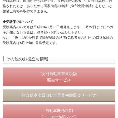
登録試験は、民間が行う試験です。実技試験免除者でこの学科試験に合
格された方は、あらためて国家検定の申請（全部免除申請）をしないと
整備士資格を取得できません。
◆
受験案内について
受験案内のハガキは平成31年3月15日頃発送します。3月22日までにハガ
キが届かない場合は、教育部へお問い合わせ下さい。
なお、1級小型の受験者で筆記試験合格者(免除者を含む)への口述試験の
受験案内は5月上旬に発送予定です。
その他のお役立ち情報
次回自動車重量税額
照会サービス
軽自動車次回自動車重量税額照会サービス
自動車関係税制
《エコカー減税など》