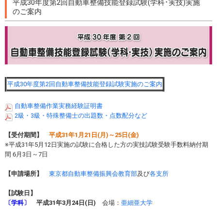
平成30年度第2回自動車整備技能登録試験(学科･実技)実施
のご案内
平成30年度第2回自動車整備技能登録試験実施のご案内
自動車整備作業実務経験証明書
2級・3級・特殊整備士の出題数・点数配分など
【受付期間】
平成31年1月21日(月)～25日(金)
※平成31年5月12日実施の試験に合格した方の実技試験受験手数料納付期
間 6月3日～7日
【申請場所】
東京都自動車整備振興会教育部
及び
各支所
【試験日】
〔学科〕
平成31年3月24日(日)
会場：
亜細亜大学