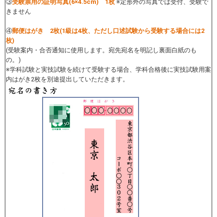
③
受験票用の証明写真(6×4.5cm) 1枚
※定形外の写真では受付、受験で
きません
④
郵便はがき 2枚(1級は4枚、ただし口述試験から受験する場合には2
枚)
(受験案内・合否通知に使用します。宛先宛名を明記し裏面白紙のも
の。)
※学科試験と実技試験を続けて受験する場合、学科合格後に実技試験用案
内はがき2枚を別途提出していただきます。