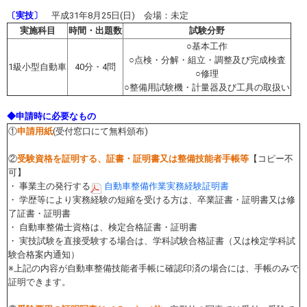
〔実技〕
平成31年8月25日(日) 会場：未定
実施科目
時間・出題数
試験分野
○基本工作
○点検・分解・組立・調整及び完成検査
1級小型自動車
40分・4問
○修理
○整備用試験機・計量器及び工具の取扱い
◆申請時に必要なもの
①
申請用紙
(受付窓口にて無料頒布)
②
受験資格を証明する、証書・証明書又は整備技能者手帳等
【コピー不
可】
・ 事業主の発行する
自動車整備作業実務経験証明書
・ 学歴等により実務経験の短縮を受ける方は、卒業証書・証明書又は修
了証書・証明書
・ 自動車整備士資格は、検定合格証書・証明書
・ 実技試験を直接受験する場合は、学科試験合格証書（又は検定学科試
験合格案内通知）
※上記の内容が自動車整備技能者手帳に確認印済の場合には、手帳のみで
証明できます。