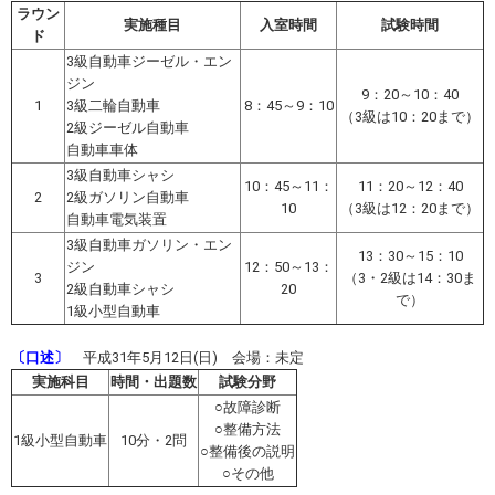
ラウン
実施種目
入室時間
試験時間
ド
3級自動車ジーゼル・エン
ジン
9：20～10：40
1
3級二輪自動車
8：45～9：10
（3級は10：20まで）
2級ジーゼル自動車
自動車車体
3級自動車シャシ
10：45～11：
11：20～12：40
2
2級ガソリン自動車
10
（3級は12：20まで）
自動車電気装置
3級自動車ガソリン・エン
13：30～15：10
ジン
12：50～13：
3
（3・2級は14：30ま
2級自動車シャシ
20
で）
1級小型自動車
〔口述〕
平成31年5月12日(日) 会場：未定
実施科目
時間・出題数
試験分野
○故障診断
○整備方法
1級小型自動車
10分・2問
○整備後の説明
○その他