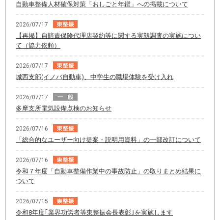
自動車整備人材確保対策「おしごと年鑑」への掲載について
2026/07/17
【再掲】自賠責保険代理店契約等に関する実態調査の実施につい
て（協力依頼）
2026/07/17
城西支部(イノバ自動車)、中学生の職場体験を受け入れ
2026/07/17
多摩支所電気設備点検のお知らせ
2026/07/16
「総合的なユーザー向け提案・説明用資料」の一部改訂について
2026/07/16
令和７年度「自動車整備作業中の事故防止」の取りまとめ結果に
ついて
2026/07/15
令和8年度｢業界功労者等東整振会長表彰｣を実施します