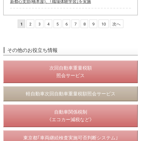
新都心支部(橋本屋)、｢職場体験学習｣を実施
1
2
3
4
5
6
7
8
9
10
次へ
その他のお役立ち情報
次回自動車重量税額
照会サービス
軽自動車次回自動車重量税額照会サービス
自動車関係税制
《エコカー減税など》
東京都｢車両継続検査実施可否判断システム｣