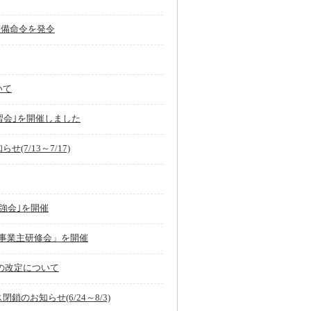
整備命令を発令
いて
習会｣を開催しました
7/13～7/17)
強会｣を開催
 事業主研修会」を開催
の改定について
のお知らせ(6/24～8/3)