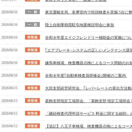
2026/06/16
東京運輸支局、多摩管内で街頭検査を実施 5台に
2026/06/16
陸上自衛隊朝霞駐屯地業種説明会に参加
2026/06/16
令和８年度エイジフレンドリー補助金の実施につ
2026/06/16
｢エアブレーキ･システムの正しいメンテナンス講
2026/06/16
練馬車検場、検査機器点検によるコース閉鎖のお知らせ(
2026/06/16
令和８年度｢自動車検査員研修会｣開催のご案内
2026/06/15
大田支部経営研究会、｢レバーレートの算出方法勉
2026/06/15
葛飾支部指定工場部会、「葛飾支部 指定工場部会
2026/06/12
「継続検査代理申請サービス 料金に関する細則」
2026/06/12
【追記】八王子車検場、検査機器点検によるコース閉鎖