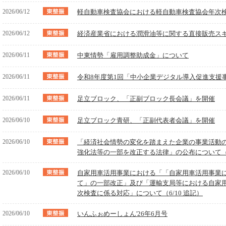
2026/06/12
軽自動車検査協会における軽自動車検査協会年次
2026/06/12
経済産業省における潤滑油等に関する直接販売ス
2026/06/11
中東情勢「雇用調整助成金」について
2026/06/11
令和8年度第1回「中小企業デジタル導入促進支援
2026/06/11
足立ブロック、「正副ブロック長会議」を開催
2026/06/10
足立ブロック青研、「正副代表者会議」を開催
2026/06/10
「経済社会情勢の変化を踏まえた企業の事業活動
強化法等の一部を改正する法律」の公布について
2026/06/10
自家用車活用事業における「「自家用車活用事業
て」の一部改正」及び「運輸支局等における自家
次検査に係る対応」について（6/10 追記）
2026/06/10
いんふぉめーしょん'26年6月号