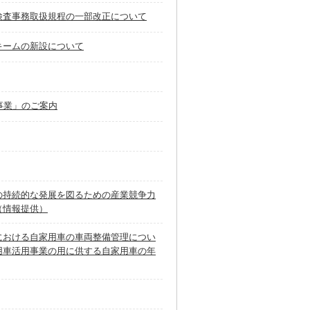
検査事務取扱規程の一部改正について
キームの新設について
事業」のご案内
の持続的な発展を図るための産業競争力
（情報提供）
における自家用車の車両整備管理につい
用車活用事業の用に供する自家用車の年