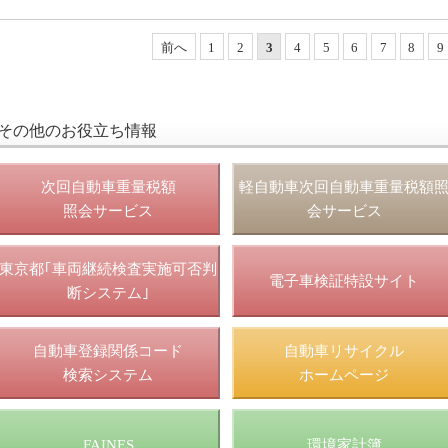
前へ
1
2
3
4
5
6
7
8
9
その他のお役立ち情報
次回自動車重量税額
軽自動車次回自動車重量税額
照会サービス
会サービス
東京都｢車両継続検査実施可否判
電子車検証特設サイト
断システム｣
自動車登録関係コード
自動車リサイクル
検索システム
ホームページ
FAINES
環境家計簿