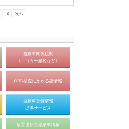
10
次へ
照
自動車関係税制
《エコカー減税など》
OBD検査にかかる諸情報
自動車登録情報
提供サービス
放置違反金滞納車情報