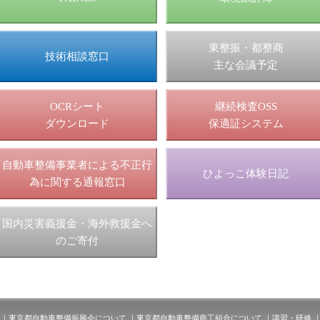
東整振・都整商
技術相談窓口
主な会議予定
OCRシート
継続検査OSS
ダウンロード
保適証システム
自動車整備事業者による不正行
ひよっこ体験日記
為に関する通報窓口
国内災害義援金・海外救援金へ
のご寄付
東京都自動車整備振興会について
東京都自動車整備商工組合について
講習・研修