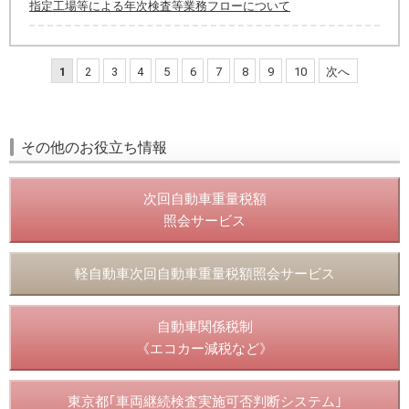
指定工場等による年次検査等業務フローについて
1
2
3
4
5
6
7
8
9
10
次へ
その他のお役立ち情報
次回自動車重量税額
照会サービス
軽自動車次回自動車重量税額照会サービス
自動車関係税制
《エコカー減税など》
東京都｢車両継続検査実施可否判断システム｣