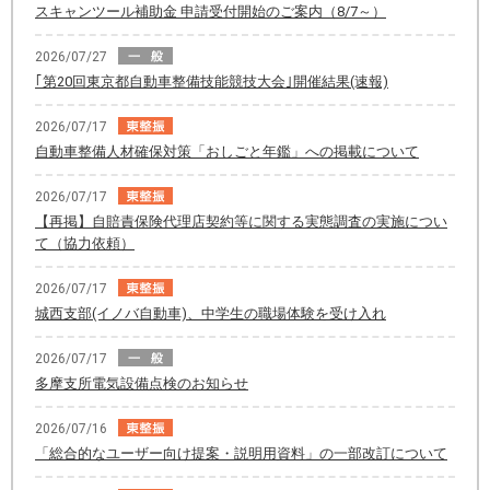
スキャンツール補助金 申請受付開始のご案内（8/7～）
2026/07/27
｢第20回東京都自動車整備技能競技大会｣開催結果(速報)
2026/07/17
自動車整備人材確保対策「おしごと年鑑」への掲載について
2026/07/17
【再掲】自賠責保険代理店契約等に関する実態調査の実施につい
て（協力依頼）
2026/07/17
城西支部(イノバ自動車)、中学生の職場体験を受け入れ
2026/07/17
多摩支所電気設備点検のお知らせ
2026/07/16
「総合的なユーザー向け提案・説明用資料」の一部改訂について