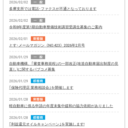
2026/02/02
多摩支所では電話･ファクスが不通となっております
2026/02/02
令和8年度第1期自動車整備技術講習受講生募集のご案内
2026/02/01
とす･メールマガジン《NO.423》2026年2月号
2026/01/29
自動車機構、｢審査事務規程｣の一部改正(改造自動車届出制度の見
直し)に関するパブコメ募集
2026/01/29
｢保険代理店 業務相談会｣を開催します
2026/01/28
軽自動車に係る申請の年度末集中緩和の協力依頼がありました
2026/01/28
｢利益還元オイルキャンペーン｣を実施します!